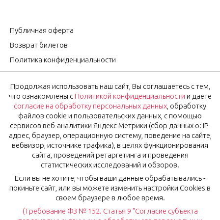
Публичная оферта
Возврат билетов
Политика конфиденциальности
Согласие на обработку персональных данных
Продолжая использовать наш сайт, Вы соглашаетесь с тем,
Оставить отзыв
что ознакомлены с
Политикой конфиденциальности
и даете
согласие на обработку персональных данных
, обработку
файлов cookie и пользовательских данных, с помощью
OK
Подписаться на новости
сервисов веб-аналитики Яндекс Метрики (сбор данных о: IP-
адрес, браузер, операционную систему, поведение на сайте,
вебвизор, источнике трафика), в целях функционирования
Нажимая на кнопку «Ok», вы соглашаетесь с
Политикой
сайта, проведений ретаргетинга и проведения
конфиденциальности
и даёте
согласие
на обработку
статистических исследований и обзоров.
персональных данных.
Если вы не хотите, чтобы ваши данные обрабатывались -
покиньте сайт, или вы можете изменить настройки Cookies в
своем браузере в любое время.
(Требование ФЗ № 152. Статья 9 "Согласие субъекта
© Рестораны Мурманска 2024, 2026