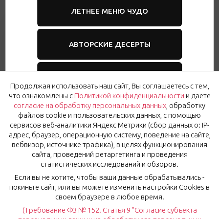
ЛЕТНЕЕ МЕНЮ ЧУДО
Публичная оферта
АВТОРСКИЕ ДЕСЕРТЫ
Возврат билетов
Политика конфиденциальности
Согласие на обработку персональных данных
БАНКЕТНОЕ МЕНЮ
Продолжая использовать наш сайт, Вы соглашаетесь с тем,
Оставить отзыв
что ознакомлены с
Политикой конфиденциальности
и даете
согласие на обработку персональных данных
, обработку
ТОРТЫ ДЛЯ ВАШЕГО
файлов cookie и пользовательских данных, с помощью
OK
ПРАЗДНИКА
Подписаться на новости
сервисов веб-аналитики Яндекс Метрики (сбор данных о: IP-
адрес, браузер, операционную систему, поведение на сайте,
вебвизор, источнике трафика), в целях функционирования
Нажимая на кнопку «Ok», вы соглашаетесь с
Политикой
сайта, проведений ретаргетинга и проведения
конфиденциальности
и даёте
согласие
на обработку
статистических исследований и обзоров.
персональных данных.
Если вы не хотите, чтобы ваши данные обрабатывались -
покиньте сайт, или вы можете изменить настройки Cookies в
своем браузере в любое время.
(Требование ФЗ № 152. Статья 9 "Согласие субъекта
© Рестораны Мурманска 2024, 2026