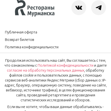
Публичная оферта
Возврат билетов
Политика конфиденциальности
Согласие на обработку персональных данных
Продолжая использовать наш сайт, Вы соглашаетесь с тем,
Оставить отзыв
что ознакомлены с
Политикой конфиденциальности
и даете
согласие на обработку персональных данных
, обработку
файлов cookie и пользовательских данных, с помощью
OK
Подписаться на новости
сервисов веб-аналитики Яндекс Метрики (сбор данных о: IP-
адрес, браузер, операционную систему, поведение на сайте,
вебвизор, источнике трафика), в целях функционирования
Нажимая на кнопку «Ok», вы соглашаетесь с
Политикой
сайта, проведений ретаргетинга и проведения
конфиденциальности
и даёте
согласие
на обработку
статистических исследований и обзоров.
персональных данных.
Если вы не хотите, чтобы ваши данные обрабатывались -