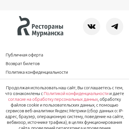
Публичная оферта
Возврат билетов
Политика конфиденциальности
Согласие на обработку персональных данных
Продолжая использовать наш сайт, Вы соглашаетесь с тем,
Оставить отзыв
что ознакомлены с
Политикой конфиденциальности
и даете
согласие на обработку персональных данных
, обработку
файлов cookie и пользовательских данных, с помощью
OK
Подписаться на новости
сервисов веб-аналитики Яндекс Метрики (сбор данных о: IP-
адрес, браузер, операционную систему, поведение на сайте,
вебвизор, источнике трафика), в целях функционирования
Нажимая на кнопку «Ok», вы соглашаетесь с
Политикой
сайта, проведений ретаргетинга и проведения