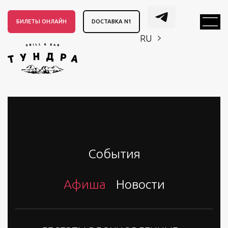
БИЛЕТЫ ОНЛАЙН
DОСТАВКА N1
RU
EN
CH
EN
CH
События
Афиша
Новости