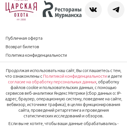
Публичная оферта
Возврат билетов
Политика конфиденциальности
Согласие на обработку персональных данных
Продолжая использовать наш сайт, Вы соглашаетесь с тем,
Оставить отзыв
что ознакомлены с
Политикой конфиденциальности
и даете
согласие на обработку персональных данных
, обработку
файлов cookie и пользовательских данных, с помощью
OK
Подписаться на новости
сервисов веб-аналитики Яндекс Метрики (сбор данных о: IP-
адрес, браузер, операционную систему, поведение на сайте,
вебвизор, источнике трафика), в целях функционирования
Нажимая на кнопку «Ok», вы соглашаетесь с
Политикой
сайта, проведений ретаргетинга и проведения
конфиденциальности
и даёте
согласие
на обработку
статистических исследований и обзоров.
персональных данных.
Если вы не хотите, чтобы ваши данные обрабатывались -