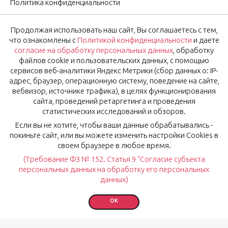
Политика конфиденциальности
Согласие на обработку персональных данных
Продолжая использовать наш сайт, Вы соглашаетесь с тем,
Оставить отзыв
что ознакомлены с
Политикой конфиденциальности
и даете
согласие на обработку персональных данных
, обработку
файлов cookie и пользовательских данных, с помощью
OK
Подписаться на новости
сервисов веб-аналитики Яндекс Метрики (сбор данных о: IP-
адрес, браузер, операционную систему, поведение на сайте,
вебвизор, источнике трафика), в целях функционирования
Нажимая на кнопку «Ok», вы соглашаетесь с
Политикой
сайта, проведений ретаргетинга и проведения
конфиденциальности
и даёте
согласие
на обработку
статистических исследований и обзоров.
персональных данных.
Если вы не хотите, чтобы ваши данные обрабатывались -
покиньте сайт, или вы можете изменить настройки Cookies в
своем браузере в любое время.
(Требование ФЗ № 152. Статья 9 "Согласие субъекта
© Рестораны Мурманска 2024, 2026
персональных данных на обработку его персональных
данных)
Установите наше приложение:
OK