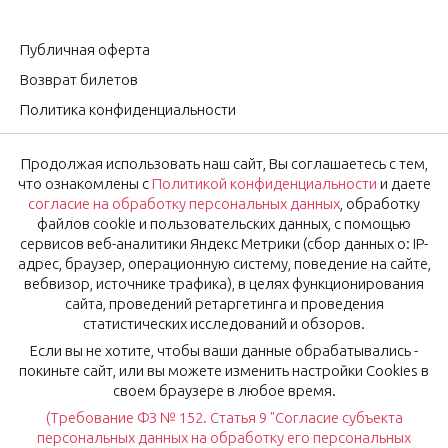
Публичная оферта
Возврат билетов
Политика конфиденциальности
Согласие на обработку персональных данных
Продолжая использовать наш сайт, Вы соглашаетесь с тем,
Оставить отзыв
что ознакомлены с
Политикой конфиденциальности
и даете
согласие на обработку персональных данных
, обработку
файлов cookie и пользовательских данных, с помощью
OK
Подписаться на новости
сервисов веб-аналитики Яндекс Метрики (сбор данных о: IP-
адрес, браузер, операционную систему, поведение на сайте,
вебвизор, источнике трафика), в целях функционирования
Нажимая на кнопку «Ok», вы соглашаетесь с
Политикой
сайта, проведений ретаргетинга и проведения
конфиденциальности
и даёте
согласие
на обработку
статистических исследований и обзоров.
персональных данных.
Если вы не хотите, чтобы ваши данные обрабатывались -
покиньте сайт, или вы можете изменить настройки Cookies в
своем браузере в любое время.
(Требование ФЗ № 152. Статья 9 "Согласие субъекта
© Рестораны Мурманска 2024, 2026
персональных данных на обработку его персональных