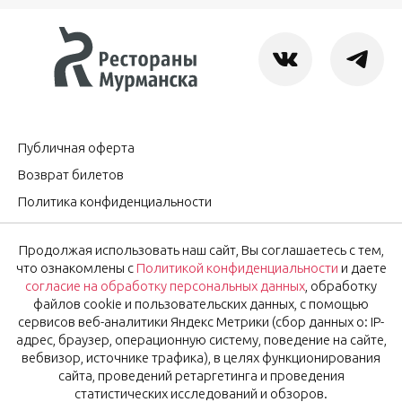
Публичная оферта
Возврат билетов
Политика конфиденциальности
Согласие на обработку персональных данных
Продолжая использовать наш сайт, Вы соглашаетесь с тем,
Оставить отзыв
что ознакомлены с
Политикой конфиденциальности
и даете
согласие на обработку персональных данных
, обработку
файлов cookie и пользовательских данных, с помощью
OK
Подписаться на новости
сервисов веб-аналитики Яндекс Метрики (сбор данных о: IP-
адрес, браузер, операционную систему, поведение на сайте,
вебвизор, источнике трафика), в целях функционирования
Нажимая на кнопку «Ok», вы соглашаетесь с
Политикой
сайта, проведений ретаргетинга и проведения
конфиденциальности
и даёте
согласие
на обработку
статистических исследований и обзоров.
персональных данных.