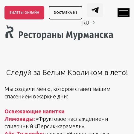
БИЛЕТЫ ОНЛАЙН
DОСТАВКА N1
RU
EN
CH
EN
CH
Следуй за Белым Кроликом в лето!
Мы создали меню, которое станет вашим
спасением в жаркие дни:
Освежающие напитки
Лимонады:
«Фруктовое наслаждение» и
сливочный «Персик-карамель».
Айс-Ти и кофе:
наш хит «Вишня-клауд» и