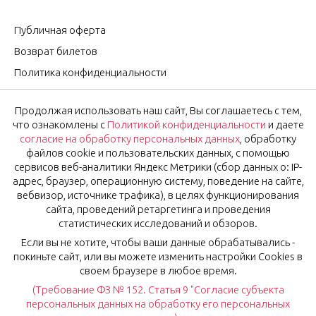
Публичная оферта
Возврат билетов
Политика конфиденциальности
Согласие на обработку персональных данных
Продолжая использовать наш сайт, Вы соглашаетесь с тем,
Оставить отзыв
что ознакомлены с
Политикой конфиденциальности
и даете
согласие на обработку персональных данных
, обработку
файлов cookie и пользовательских данных, с помощью
OK
Подписаться на новости
сервисов веб-аналитики Яндекс Метрики (сбор данных о: IP-
адрес, браузер, операционную систему, поведение на сайте,
вебвизор, источнике трафика), в целях функционирования
Нажимая на кнопку «Ok», вы соглашаетесь с
Политикой
сайта, проведений ретаргетинга и проведения
конфиденциальности
и даёте
согласие
на обработку
статистических исследований и обзоров.
персональных данных.
Если вы не хотите, чтобы ваши данные обрабатывались -
покиньте сайт, или вы можете изменить настройки Cookies в
своем браузере в любое время.
(Требование ФЗ № 152. Статья 9 "Согласие субъекта
© Рестораны Мурманска 2024, 2026
персональных данных на обработку его персональных