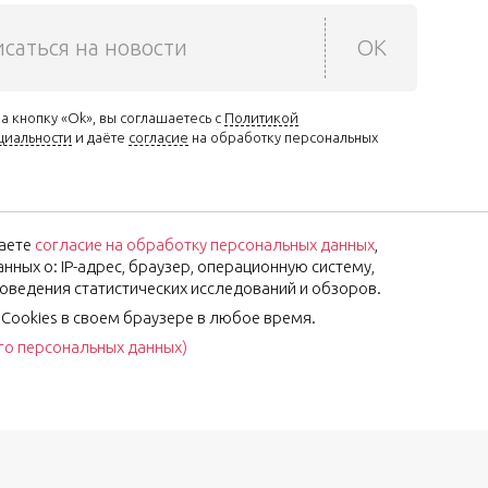
саться на новости
OK
а кнопку «Ok», вы соглашаетесь с
Политикой
циальности
и даёте
согласие
на обработку персональных
аете
согласие на обработку персональных данных
,
ных о: IP-адрес, браузер, операционную систему,
роведения статистических исследований и обзоров.
 Cookies в своем браузере в любое время.
его персональных данных)
Установите наше приложение: