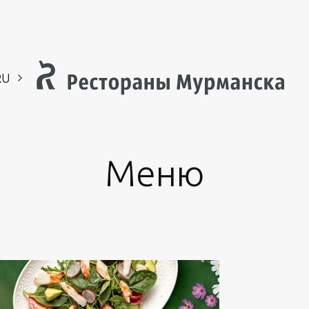
RU
EN
CH
Меню