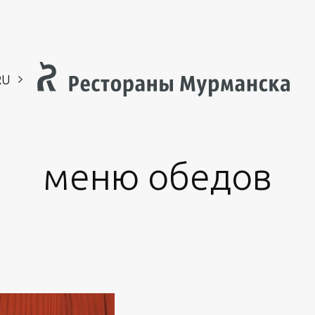
RU
EN
CH
меню обедов