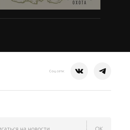
Соц.сети:
саться на новости
OK