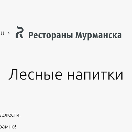
RU
EN
CH
Лесные напитки
свежести.
рамно!