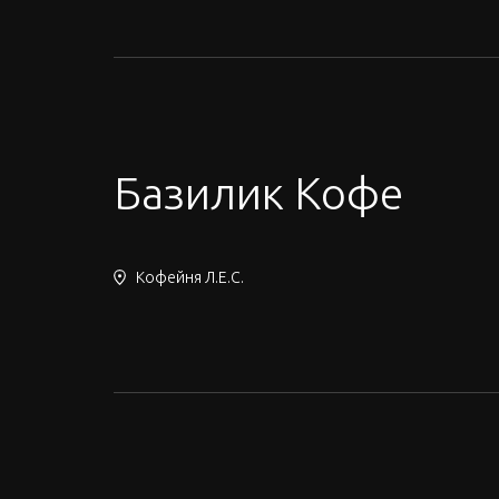
Базилик Кофе
Кофейня Л.Е.С.