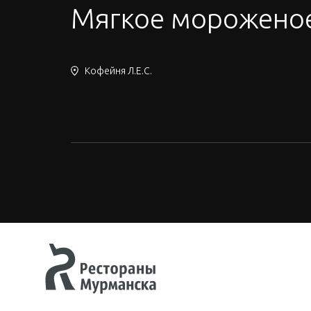
Мягкое морожено
Кофейня Л.Е.С.