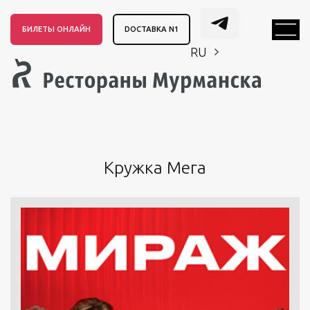
БИЛЕТЫ ОНЛАЙН
DОСТАВКА N1
RU
EN
CH
EN
CH
Кружка Мега