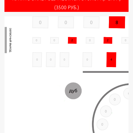
(3500 РУБ.)
0
0
0
8
0
0
2
0
2
0
0
0
0
0
4
0
0
0
0