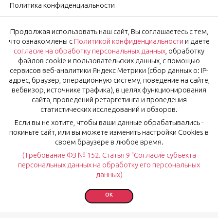
Политика конфиденциальности
Согласие на обработку персональных данных
Продолжая использовать наш сайт, Вы соглашаетесь с тем,
Оставить отзыв
что ознакомлены с
Политикой конфиденциальности
и даете
согласие на обработку персональных данных
, обработку
файлов cookie и пользовательских данных, с помощью
OK
Подписаться на новости
сервисов веб-аналитики Яндекс Метрики (сбор данных о: IP-
адрес, браузер, операционную систему, поведение на сайте,
вебвизор, источнике трафика), в целях функционирования
Нажимая на кнопку «Ok», вы соглашаетесь с
Политикой
сайта, проведений ретаргетинга и проведения
конфиденциальности
и даёте
согласие
на обработку
статистических исследований и обзоров.
персональных данных.
Если вы не хотите, чтобы ваши данные обрабатывались -
покиньте сайт, или вы можете изменить настройки Cookies в
своем браузере в любое время.
(Требование ФЗ № 152. Статья 9 "Согласие субъекта
© Рестораны Мурманска 2024, 2026
персональных данных на обработку его персональных
данных)
Установите наше приложение:
OK