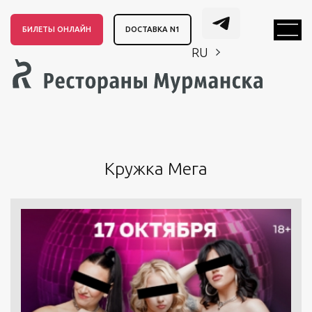
БИЛЕТЫ ОНЛАЙН
DОСТАВКА N1
RU
EN
CH
EN
CH
Кружка Мега